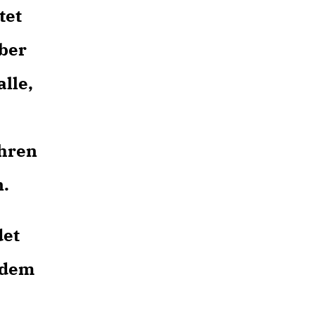
tet
aber
lle,
ihren
n.
det
 dem