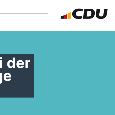
i der
ge